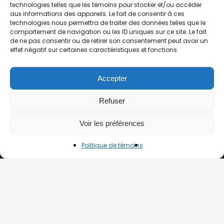
technologies telles que les témoins pour stocker et/ou accéder
ÉTABLISSEMENTS DE SOINS DE SANTÉ (usine soeur)
aux informations des appareils. Le fait de consentir à ces
technologies nous permettra de traiter des données telles que le
HÉBERGEMENTS DIVERS (usine soeur)
comportement de navigation ou les ID uniques sur ce site. Le fait
de ne pas consentir ou de retirer son consentement peut avoir un
LOCATION DE TAPIS
effet négatif sur certaines caractéristiques et fonctions.
TAPIS D’HIVER
Accepter
LITERIE POUR ÉTABLISSEMENTS TOURISTIQUES (usine soeur)
LITERIE POUR ÉTABLISSEMENTS DE SOINS DE SANTÉ (usine
Refuser
soeur)
Voir les préférences
NOS COORDONNÉES
Politique de témoins
367, BOULEVARD DES CHUTES
QUÉBEC, QC, G1E 3G1
TÉLÉPHONE
:
418-661-6163
TÉLÉCOPIEUR
: 418-661-4000
COURRIEL
:
info@buanderiehmr.com