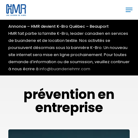
Skip
Men
to
main
Close
content
Menu
Annonce – HMR devient K-Bro Québec – Beauport
HMR fait partie la famille K-Bro, leader canadien en services
de buanderie et de location textile. Nos activités se
poursuivent désormais sous la bannière K-Bro. Un nouveau
site internet sera mise en ligne prochainement. Pour toutes
demande d’information ou de soumission, veuillez continuer
à nous écrire à
info@buanderiehmr.com
prévention en
entreprise
La