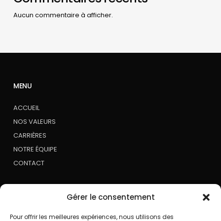
Aucun commentaire à afficher.
MENU
ACCUEIL
NOS VALEURS
CARRIÈRES
NOTRE ÉQUIPE
CONTACT
Gérer le consentement
BUANDERIE
Pour offrir les meilleures expériences, nous utilisons des
ÉTABLISSEMENTS TOURISTIQUES