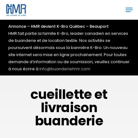
Skip
Men
to
main
Close
content
Menu
Annonce – HMR devient K-Bro Québec – Beauport
HMR fait partie la famille K-Bro, leader canadien en services
de buanderie et de location textile. Nos activités se
poursuivent désormais sous la bannière K-Bro. Un nouveau
site internet sera mise en ligne prochainement. Pour toutes
demande d’information ou de soumission, veuillez continuer
à nous écrire à
info@buanderiehmr.com
cueillette et
livraison
buanderie