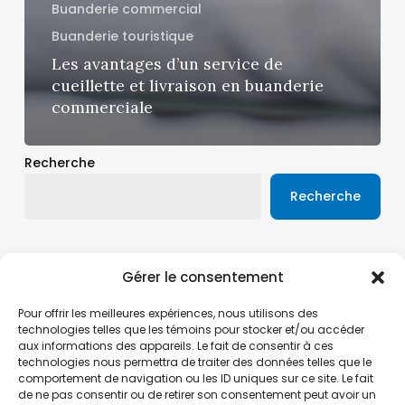
Buanderie commercial
Buanderie touristique
Les avantages d’un service de
cueillette et livraison en buanderie
commerciale
Recherche
Recherche
Gérer le consentement
Articles récents
Pour offrir les meilleures expériences, nous utilisons des
Expérience client en hiver : tapis et buanderie
technologies telles que les témoins pour stocker et/ou accéder
commerciale à Québec
aux informations des appareils. Le fait de consentir à ces
La buanderie commerciale comme outil de gestion
technologies nous permettra de traiter des données telles que le
des risques, de constance et de conformité, pas
comportement de navigation ou les ID uniques sur ce site. Le fait
juste de propreté ou d’économies
de ne pas consentir ou de retirer son consentement peut avoir un