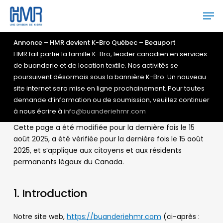
Skip
Men
to
main
Close
content
Menu
Annonce – HMR devient K-Bro Québec – Beauport
HMR fait partie la famille K-Bro, leader canadien en services
de buanderie et de location textile. Nos activités se
poursuivent désormais sous la bannière K-Bro. Un nouveau
site internet sera mise en ligne prochainement. Pour toutes
demande d’information ou de soumission, veuillez continuer
à nous écrire à
info@buanderiehmr.com
Cette page a été modifiée pour la dernière fois le 15
août 2025, a été vérifiée pour la dernière fois le 15 août
2025, et s’applique aux citoyens et aux résidents
permanents légaux du Canada.
1. Introduction
Notre site web,
https://buanderiehmr.com
(ci-après :