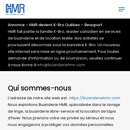
Skip
Men
to
main
Close
content
Menu
Annonce – HMR devient K-Bro Québec – Beauport
HMR fait partie la famille K-Bro, leader canadien en services
de buanderie et de location textile. Nos activités se
poursuivent désormais sous la bannière K-Bro. Un nouveau
site internet sera mise en ligne prochainement. Pour toutes
demande d’information ou de soumission, veuillez continuer
à nous écrire à
info@buanderiehmr.com
Qui sommes-nous
L’adresse de notre site web est :
https://buanderiehmr.com
.
Nous exploitons Buanderie HMR, spécialisée dans le lavage
de linge, la buanderie libre-service et la location de tapis
d’hiver. Nous prenons votre vie privée au sérieux et nous
nous engageons à protéger vos données personnelles.