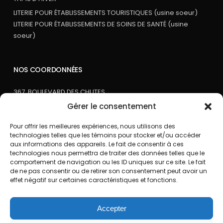
LITERIE POUR ÉTABLISSEMENTS TOURISTIQUES (usine soeur)
LITERIE POUR ÉTABLISSEMENTS DE SOINS DE SANTÉ (usine
soeur)
NOS COORDONNÉES
367, BOULEVARD DES CHUTES
QUÉBEC, QC, G1E 3G1
Gérer le consentement
TÉLÉPHONE
:
418-661-6163
Pour offrir les meilleures expériences, nous utilisons des
TÉLÉCOPIEUR
: 418-661-4000
technologies telles que les témoins pour stocker et/ou accéder
aux informations des appareils. Le fait de consentir à ces
COURRIEL
:
info@buanderiehmr.com
technologies nous permettra de traiter des données telles que le
comportement de navigation ou les ID uniques sur ce site. Le fait
de ne pas consentir ou de retirer son consentement peut avoir un
effet négatif sur certaines caractéristiques et fonctions.
Accepter